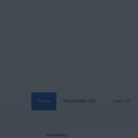
Skip
to
content
Home
Verrukkelijke 500
Catch 22
Uitzending