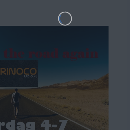
Om de beste
informatie 
met deze te
deze site v
dit een nad