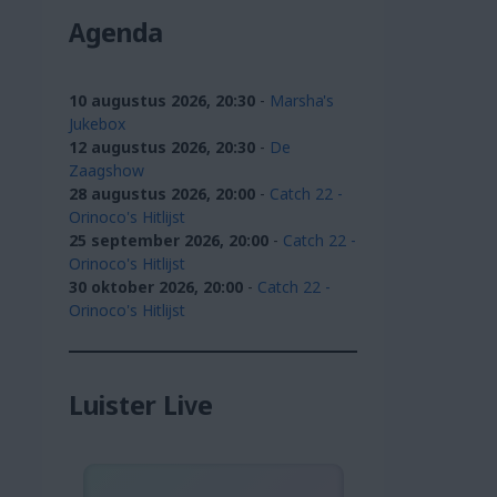
Agenda
10 augustus 2026, 20:30
-
Marsha's
Jukebox
12 augustus 2026, 20:30
-
De
Zaagshow
28 augustus 2026, 20:00
-
Catch 22 -
Orinoco's Hitlijst
25 september 2026, 20:00
-
Catch 22 -
Orinoco's Hitlijst
30 oktober 2026, 20:00
-
Catch 22 -
Orinoco's Hitlijst
Beheer toestemming
Luister Live
 ervaringen te bieden, gebruiken wij technologieën zoals cookies om
over je apparaat op te slaan en/of te raadplegen. Door in te stemmen
chnologieën kunnen wij gegevens zoals surfgedrag of unieke ID's op
erwerken. Als je geen toestemming geeft of uw toestemming intrekt, kan
elige invloed hebben op bepaalde functies en mogelijkheden.