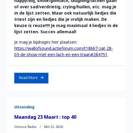
happy/blij, smile/glimlach, laughing/lachen gaan
of over sad/verdrietig, crying/huilen, etc. mag je
in de lijst zetten. Maar ook natuurlijk liedjes die
triest zijn en liedjes die je vrolijk maken. De
keuze is reuze!!!! Je mag maximaal 4 liedjes in de
lijst zetten. Succes allemaal!
Je mag je bijdrages hier plaatsen:
https://wallofsound.actieforum.com/t18667-zat-28-
03-de-show-met-een-lach-en-een-traan#284751
Read More
Uitzending
Maandag 23 Maart : top 40
Orinoco Radio
Mrt 22, 2026