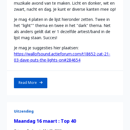
muzikale avond van te maken. Licht en donker, wit en
zwart, nacht en dag. Je kunt er diverse kanten mee op!
Je mag 4 platen in de lijst hieronder zetten. Twee in
het "light"" thema en twee in het "dark" thema. Net
als anders geldt dat er 1 dezelfde artiest/band in de
lijst mag staan. Succes!
Je mag je suggesties hier plaatsen:
https://wallofsound.actieforum.com/t18652-zat-21-
03-dave-puts-the-lights-on#284654
Read More
Uitzending
Maandag 16 maart : Top 40