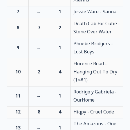
Alarms
7
--
1
Jessie Ware - Sauna
Death Cab For Cutie -
8
7
2
Stone Over Water
Phoebe Bridgers -
9
--
1
Lost Boys
Florence Road -
10
2
4
Hanging Out To Dry
(1×#1)
Rodrigo y Gabriela -
11
--
1
OurHome
12
8
4
Hiqpy - Cruel Code
The Amazons - One
13
--
1