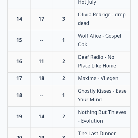
Hot July
Olivia Rodrigo - drop
14
17
3
dead
Wolf Alice - Gospel
15
--
1
Oak
Deaf Radio - No
16
11
2
Place Like Home
17
18
2
Maxime - Vliegen
Ghostly Kisses - Ease
18
--
1
Your Mind
Nothing But Thieves
19
14
2
- Evolution
The Last Dinner