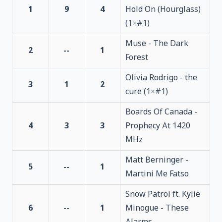
1
9
4
Hold On (Hourglass)
(1×#1)
Muse - The Dark
2
--
1
Forest
Olivia Rodrigo - the
3
1
2
cure (1×#1)
Boards Of Canada -
4
3
3
Prophecy At 1420
MHz
Matt Berninger -
5
--
1
Martini Me Fatso
Snow Patrol ft. Kylie
6
--
1
Minogue - These