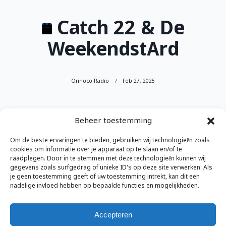
Catch 22 & De
WeekendstArd
Orinoco Radio
Feb 27, 2025
Catch
Beheer toestemming
20:00
22
Om de beste ervaringen te bieden, gebruiken wij technologieën zoals
28 februari 2025
&
cookies om informatie over je apparaat op te slaan en/of te
De
raadplegen. Door in te stemmen met deze technologieën kunnen wij
gegevens zoals surfgedrag of unieke ID's op deze site verwerken. Als
WeekendstArd
Volledige kalender bekijken
je geen toestemming geeft of uw toestemming intrekt, kan dit een
nadelige invloed hebben op bepaalde functies en mogelijkheden.
Accepteren