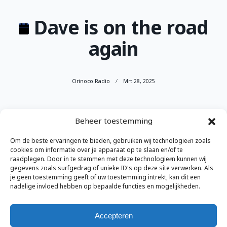
Dave is on the road
again
Orinoco Radio
Mrt 28, 2025
Dave
Beheer toestemming
20:00
–
23:59
is
Om de beste ervaringen te bieden, gebruiken wij technologieën zoals
29 maart 2025
on
cookies om informatie over je apparaat op te slaan en/of te
the
raadplegen. Door in te stemmen met deze technologieën kunnen wij
gegevens zoals surfgedrag of unieke ID's op deze site verwerken. Als
road
Volledige kalender bekijken
je geen toestemming geeft of uw toestemming intrekt, kan dit een
again
nadelige invloed hebben op bepaalde functies en mogelijkheden.
Accepteren