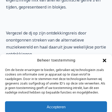
eigenzinnige mix van allerlei gothische genre's en
tijden, gepresenteerd in blokjes.
Vergezel de dj op zijn ontdekkingsreis door
onontgonnen streken van de alternatieve
muziekwereld en haal daaruit jouw wekelijkse portie
ontdekkingen.
Beheer toestemming
Kom luisteren, kom chatten, doe een
(genre)verzoekje, bij Sokra's Zaagshow op Orinoco
Om de beste ervaringen te bieden, gebruiken wij technologieën zoals
radio vanaf 20:30
cookies om informatie over je apparaat op te slaan en/of te
raadplegen. Door in te stemmen met deze technologieën kunnen wij
gegevens zoals surfgedrag of unieke ID's op deze site verwerken. Als
Volledige kalender bekijken
je geen toestemming geeft of uw toestemming intrekt, kan dit een
nadelige invloed hebben op bepaalde functies en mogelijkheden.
Accepteren