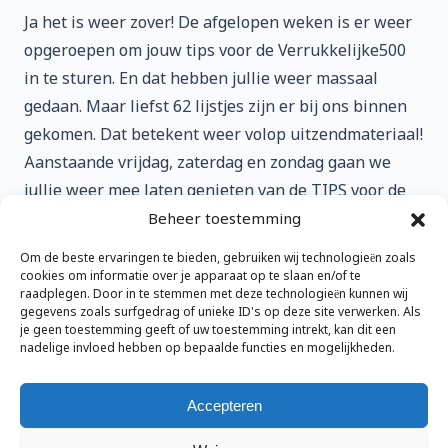
Ja het is weer zover! De afgelopen weken is er weer
opgeroepen om jouw tips voor de Verrukkelijke500
in te sturen. En dat hebben jullie weer massaal
gedaan. Maar liefst 62 lijstjes zijn er bij ons binnen
gekomen. Dat betekent weer volop uitzendmateriaal!
Aanstaande vrijdag, zaterdag en zondag gaan we
jullie weer mee laten genieten van de TIPS voor de
Verrukkelijke500. Als je dan straks met je lijst bezig
Beheer toestemming
gaat (of al bent) zijn er misschien plaatjes die jouw
Om de beste ervaringen te bieden, gebruiken wij technologieën zoals
aandacht trekken en die je op kunt nemen in je lijst.
cookies om informatie over je apparaat op te slaan en/of te
raadplegen. Door in te stemmen met deze technologieën kunnen wij
In ieder geval het wordt vast weer genieten, want er
gegevens zoals surfgedrag of unieke ID's op deze site verwerken. Als
is weer een grote varia aan platen binnen gekomen.
je geen toestemming geeft of uw toestemming intrekt, kan dit een
nadelige invloed hebben op bepaalde functies en mogelijkheden.
Accepteren