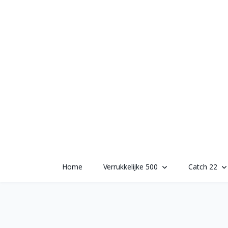
Skip
to
content
Home
Verrukkelijke 500
Catch 22