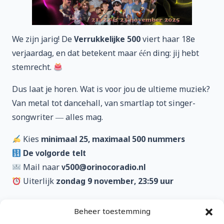
We zijn jarig! De
Verrukkelijke 500
viert haar 18e
verjaardag, en dat betekent maar één ding: jij hebt
stemrecht.
Dus laat je horen. Wat is voor jou de ultieme muziek?
Van metal tot dancehall, van smartlap tot singer-
songwriter — alles mag.
Kies
minimaal 25, maximaal 500 nummers
De volgorde telt
Mail naar
v500@orinocoradio.nl
Uiterlijk
zondag 9 november, 23:59 uur
Mis de deadline, en je lijst belandt in de prullenbak
Beheer toestemming
van de eeuwige vergetelheid