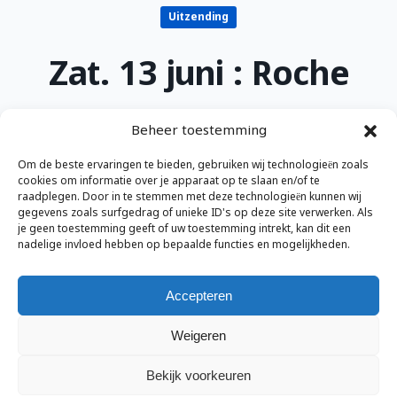
Uitzending
Zat. 13 juni : Roche
Beheer toestemming
Orinoco Radio
Jun 13, 2026
Om de beste ervaringen te bieden, gebruiken wij technologieën zoals
cookies om informatie over je apparaat op te slaan en/of te
raadplegen. Door in te stemmen met deze technologieën kunnen wij
Vanaf 21:30 uur de try-out . De uitzendsoftware (
gegevens zoals surfgedrag of unieke ID's op deze site verwerken. Als
Sammetje ) lijkt weer op orde.
je geen toestemming geeft of uw toestemming intrekt, kan dit een
nadelige invloed hebben op bepaalde functies en mogelijkheden.
Accepteren
Weigeren
Accept
We use cookies to improve your
Bekijk voorkeuren
experience on our website
Decline