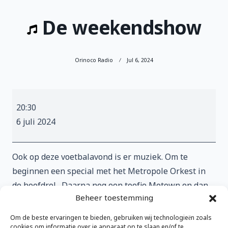
De weekendshow
Orinoco Radio
Jul 6, 2024
De
20:30
weekendshow
6 juli 2024
Ook op deze voetbalavond is er muziek. Om te
beginnen een special met het Metropole Orkest in
de hoofdrol . Daarna nog een toefje Motown en dan
Beheer toestemming
zien we wel weer verder. Bij elkaar gescharreld door
DJ Roche die jullie allemaal een fijne wedstrijd
Om de beste ervaringen te bieden, gebruiken wij technologieën zoals
cookies om informatie over je apparaat op te slaan en/of te