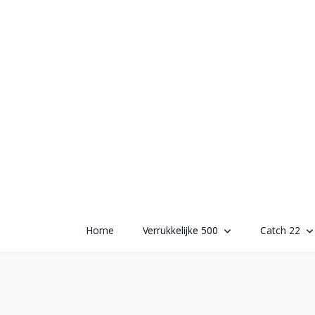
Skip
to
content
Home
Verrukkelijke 500
Catch 22