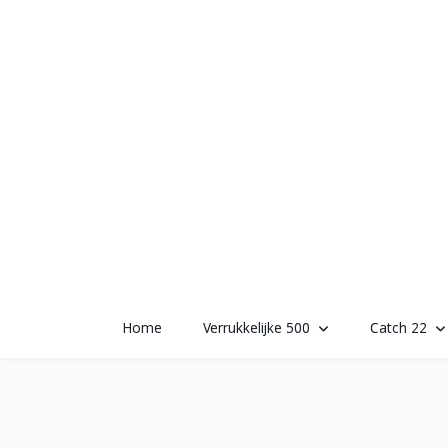
Skip
to
content
Home
Verrukkelijke 500
Catch 22