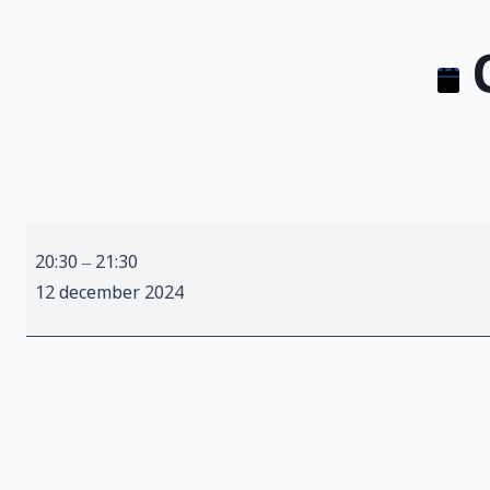
O
Onbenoemde
20:30
–
21:30
activiteit
12 december 2024