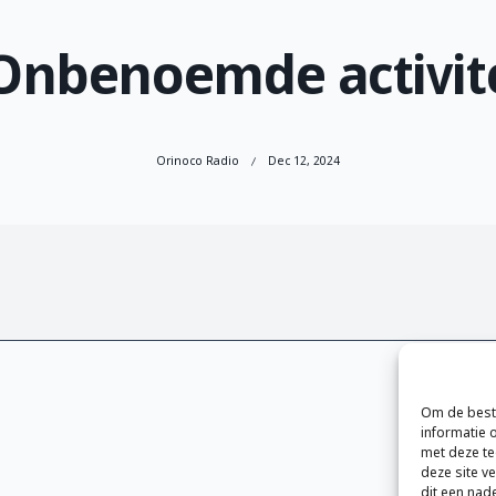
nbenoemde activite
Orinoco Radio
Dec 12, 2024
Om de beste
informatie 
met deze te
deze site v
dit een nad