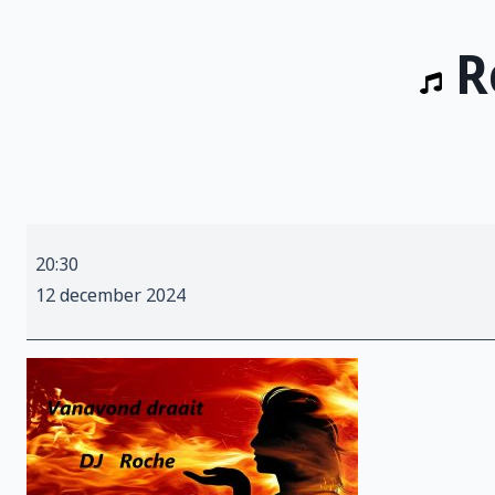
R
Roche
20:30
draait
12 december 2024
tussendoor