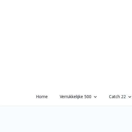
Skip
to
content
Home
Verrukkelijke 500
Catch 22