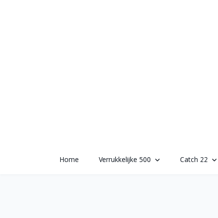
Skip
to
content
Home
Verrukkelijke 500
Catch 22