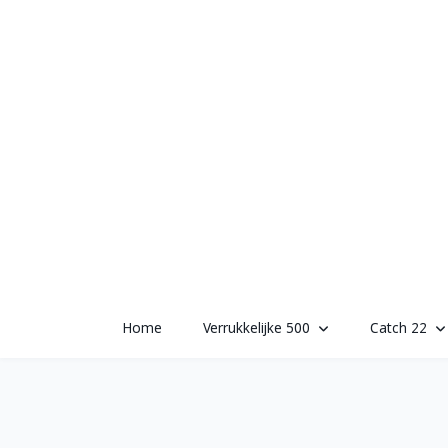
Skip
to
content
Home
Verrukkelijke 500
Catch 22