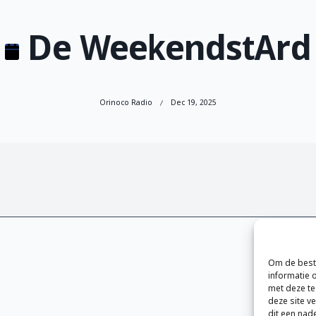
De WeekendstArd
Orinoco Radio
Dec 19, 2025
Om de beste
informatie 
met deze te
deze site v
dit een nad