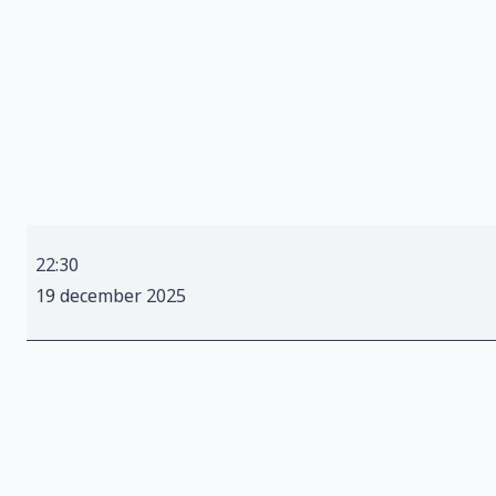
De
22:30
WeekendstArd
19 december 2025