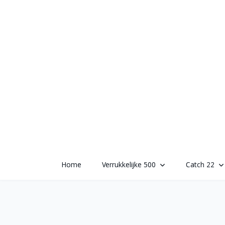
Skip
to
content
Home
Verrukkelijke 500
Catch 22