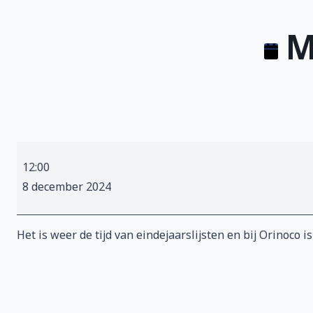
M
MusicMeter
12:00
Ladder
8 december 2024
2024
Het is weer de tijd van eindejaarslijsten en bij Orinoco 