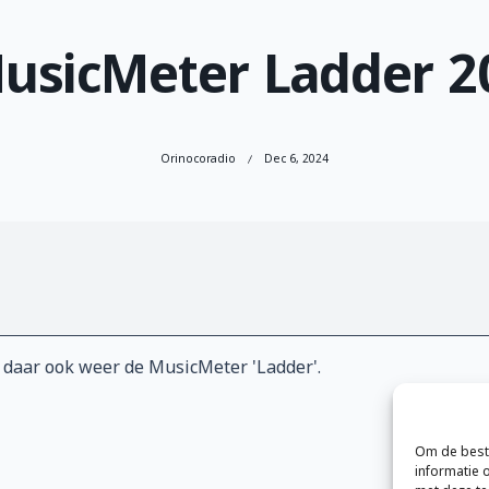
usicMeter Ladder 2
Orinocoradio
Dec 6, 2024
is daar ook weer de MusicMeter 'Ladder'.
Om de beste
informatie 